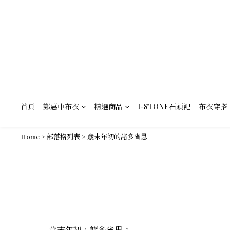
首頁
鄭惠中布衣
精選商品
I-STONE石頭記
布衣穿搭
Home
>
部落格列表
>
歳末年初的諸多省思
歳末年初，諸多省思。