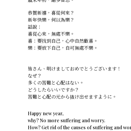
恭賀新禧，喜從何來？
新年快樂，何以為樂？
話說：
喜從心來，無處不樂。
喜：要找到自己，心中自然歡喜。
樂：要放下自己，自可無處不樂。
皆さん、明けましておめでとうございます！
なぜ？
多くの苦難と心配はない。
どうしたらいいですか？
苦難と心配の元から抜け出せますように。
Happy new year,
why? No more suffering and worry.
How? Get rid of the causes of suffering and wor