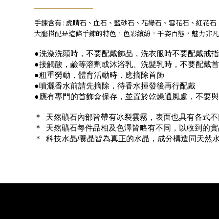
手鍊含有 : 虎睛石、血石、藍砂石、花綠石、雪花石、紅花
大膽搭配是這條手錬的特色，色彩繽紛，千姿百態，魅力非凡
●洗澡洗頭時，不要配戴飾品，洗衣服時不要配戴戒指
●接觸酸，鹼等溶劑或沐浴乳、洗髮乳時，不要配戴
●粗重勞動，體育活動時，應摘除首飾
●噴灑香水前請先摘除，待香水揮發後再行配戴
●應有專門的首飾盒保存，並置於乾燥通風處，不要
＊ 天然礦石內部皆帶有冰裂雲霧，表面也具有各式
＊ 天然礦石每件品相及色澤皆略有不同，以收到的
＊ 科技水晶/養晶皆為真正的水晶，成分構造同天然