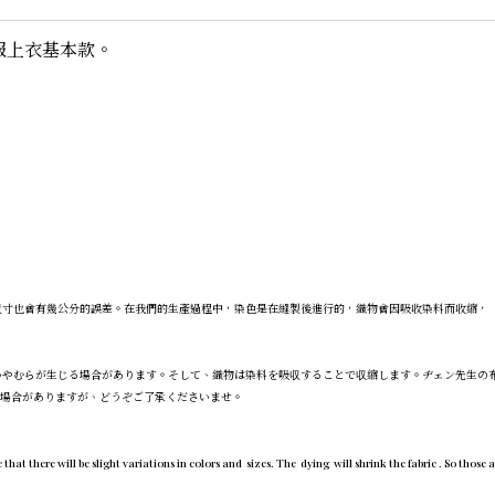
服上衣基本款。
尺寸也會有幾公分的誤差。在我們的生產過程中，染色是在縫製後進行的，織物會因吸收染料而收縮，
いやむらが生じる場合があります。そして、織物は染料を吸収することで収縮します。ヂェン先生の
の場合がありますが、どうぞご了承くださいませ。
here will be slight variations in colors and sizes. The dying will shrink the fabric . So those appa