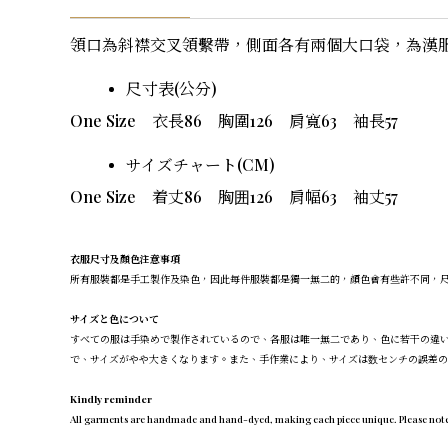
領口為斜襟交叉領繫帶，側面各有兩個大口袋，為漢
尺寸表(公分)
One Size
衣長86 胸圍126 肩寬63 袖長57
サイズチャート(CM)
One Size
着丈86 胸囲126 肩幅63 袖丈57
衣服尺寸及顏色注意事項
所有服裝都是手工製作及染色，因此每件服裝都是獨一無二的，顏色會有些許不同，
サイズと色について
すべての服は手染めで製作されているので、各服は唯一無二であり、色に若干の違
で、サイズがやや大きくなります。また、手作業により、サイズは数センチの誤差
Kindly reminder
All garments are handmade and hand-dyed, making each piece unique. Please note that t