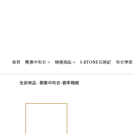
首頁
鄭惠中布衣
精選商品
I-STONE石頭記
布衣穿搭
全部商品
鄭惠中布衣-春季精選
/