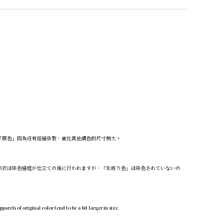
「原色」因為沒有經過染製，會比其他顏色的尺寸稍大。
布衣は染色過程が仕立ての後に行われますが、「生成り色」は染色されていないの
rels of original color tend to be a bit larger in size.