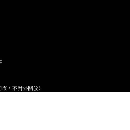
0
門市，不對外開放）
退換貨說明
|
條款及細則
| 2019 © 時喜人文