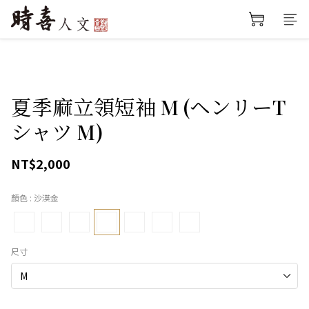
夏季麻立領短袖 M (ヘンリーT
シャツ M)
NT$2,000
顏色
: 沙漠金
尺寸