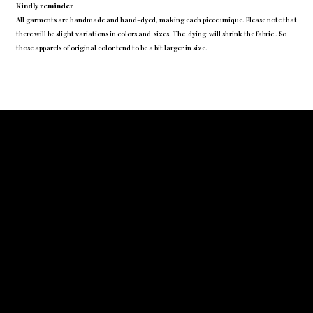
Kindly reminder
All garments are handmade and hand-dyed, making each piece unique. Please note that
there will be slight variations in colors and sizes. The dying will shrink the fabric . So
those apparels of original color tend to be a bit larger in size.