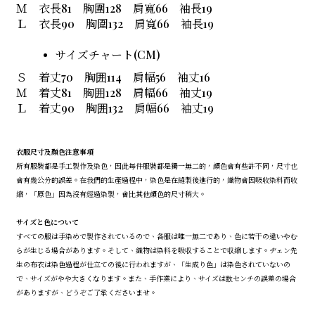
Ｍ 衣長81 胸圍128 肩寬66 袖長19
Ｌ 衣長90 胸圍132 肩寬66 袖長19
サイズチャート(CM)
Ｓ 着丈70 胸囲114 肩幅56 袖丈16
Ｍ 着丈81 胸囲128 肩幅66 袖丈19
Ｌ 着丈90 胸囲132 肩幅66 袖丈19
衣服尺寸及顏色注意事項
所有服裝都是手工製作及染色，因此每件服裝都是獨一無二的，顏色會有些許不同，尺寸也
會有幾公分的誤差。在我們的生產過程中，染色是在縫製後進行的，織物會因吸收染料而收
縮，「原色」因為沒有經過染製，會比其他顏色的尺寸稍大。
サイズと色について
すべての服は手染めで製作されているので、各服は唯一無二であり、色に若干の違いやむ
らが生じる場合があります。そして、織物は染料を吸収することで収縮します。ヂェン先
生の布衣は染色過程が仕立ての後に行われますが、「生成り色」は染色されていないの
で、サイズがやや大きくなります。また、手作業により、サイズは数センチの誤差の場合
がありますが、どうぞご了承くださいませ。