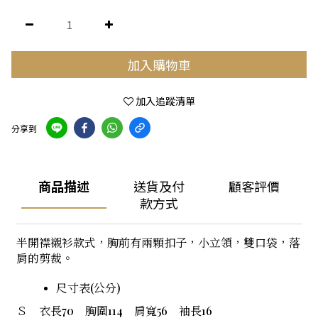
加入購物車
加入追蹤清單
分享到
商品描述
送貨及付
顧客評價
款方式
半開襟襯衫款式，胸前有兩顆扣子，小立領，雙口袋，落
肩的剪裁。
尺寸表(公分)
Ｓ 衣長70 胸圍114 肩寬56 袖長16