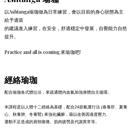
以Ashtanga瑜珈做為日常練習，會以目前的身心狀態為主
給予適當
的建議進入練習，在安全，舒適穩定中發展，自覺能力自然
提升。
Practice and all is coming.來瑜珈吧!
經絡瑜珈
配合瑜珈各式體位法，來疏通體內血氣加強身體自主循環。
本課程是以人體十二經絡為基礎，配合24節氣運行法 (春養肝、夏養
心、秋養肺、冬養腎) 來強化臟腑，藉以改善因過度壓力、
運動不足造成的肩頸痠痛、肌肉疲勞及代謝異常等。