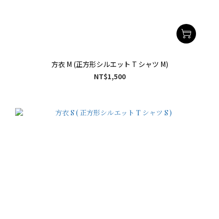
方衣 M (正方形シルエット T シャツ M)
NT$1,500