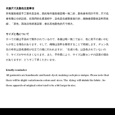
衣服尺寸及顏色注意事項
所有服裝都是手工製作及染色，因此每件服裝都是獨一無二的，顏色會有些許不同，尺寸也
會有幾公分的誤差。在我們的生產過程中，染色是在縫製後進行的，織物會因吸收染料而收
縮，「原色」因為沒有經過染製，會比其他顏色的尺寸稍大。
サイズと色について
すべての服は手染めで製作されているので、各服は唯一無二であり、色に若干の違いやむ
らが生じる場合があります。そして、織物は染料を吸収することで収縮します。ヂェン先
生の布衣は染色過程が仕立ての後に行われますが、「生成り色」は染色されていないの
で、サイズがやや大きくなります。また、手作業により、サイズは数センチの誤差の場合
がありますが、どうぞご了承くださいませ。
Kindly reminder
All garments are handmade and hand-dyed, making each piece unique. Please note that
there will be slight variations in colors and sizes. The dying will shrink the fabric . So
those apparels of original color tend to be a bit larger in size.