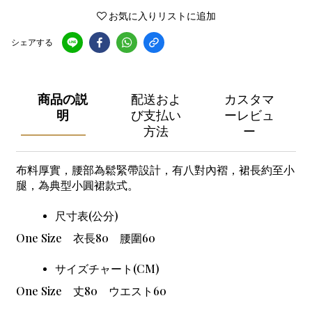
お気に入りリストに追加
シェアする
商品の説
配送およ
カスタマ
明
び支払い
ーレビュ
方法
ー
布料厚實，腰部為鬆緊帶設計，有八對內褶，裙長約至小
腿，為典型小圓裙款式。
尺寸表(公分)
One Size
衣長80 腰圍60
サイズチャート(CM)
One Size
丈80
ウエスト
60