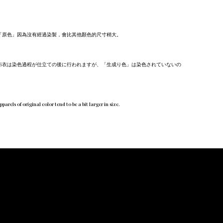
「原色」因為沒有經過染製，會比其他顏色的尺寸稍大。
布衣は染色過程が仕立ての後に行われますが、「生成り色」は染色されていないの
rels of original color tend to be a bit larger in size.