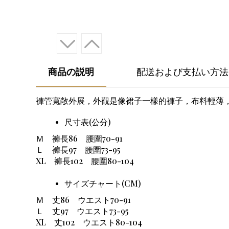
商品の説明
配送および支払い方法
褲管寬敞外展，外觀是像裙子一樣的褲子，布料輕薄
尺寸表(公分)
Ｍ 褲長86 腰圍70-91
Ｌ 褲長97 腰圍73-95
XL 褲長102 腰圍80-104
サイズチャート(CM)
Ｍ
丈
86
ウエスト
70-91
Ｌ
丈
97
ウエスト
73-95
XL
丈
102
ウエスト
80-104