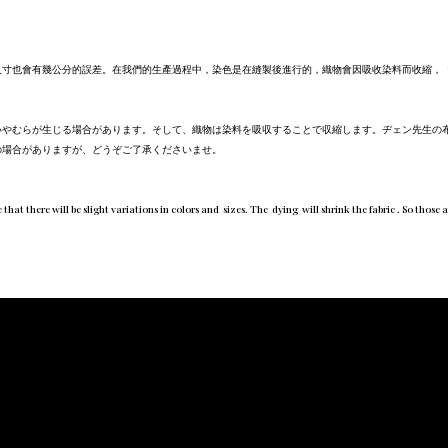
尺寸也會有幾公分的誤差。在我們的生產過程中，染色是在縫製後進行的，織物會因吸收染料而收縮，
いやむらが生じる場合があります。そして、織物は染料を吸収することで収縮します。ヂェン先生の
の場合がありますが、どうぞご了承くださいませ。
here will be slight variations in colors and sizes. The dying will shrink the fabric . So those appa