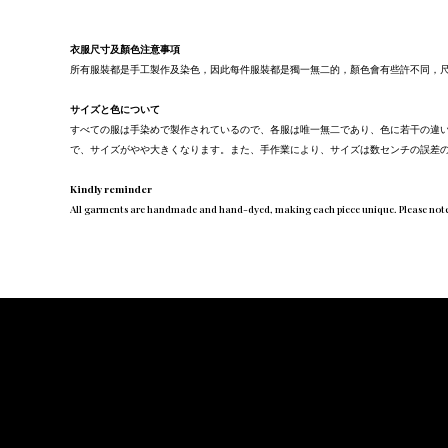
衣服尺寸及顏色注意事項
所有服裝都是手工製作及染色，因此每件服裝都是獨一無二的，顏色會有些許不同，
サイズと色について
すべての服は手染めで製作されているので、各服は唯一無二であり、色に若干の違
で、サイズがやや大きくなります。また、手作業により、サイズは数センチの誤差
Kindly reminder
All garments are handmade and hand-dyed, making each piece unique. Please note that t