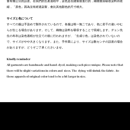
會有幾公分的誤差。在我們的生產過程中，染色是在縫製後進行的，織物會因吸收染料而收
縮，「原色」因為沒有經過染製，會比其他顏色的尺寸稍大。
サイズと色について
すべての服は手染めで製作されているので、各服は唯一無二であり、色に若干の違いやむ
らが生じる場合があります。そして、織物は染料を吸収することで収縮します。ヂェン先
生の布衣は染色過程が仕立ての後に行われますが、「生成り色」は染色されていないの
で、サイズがやや大きくなります。また、手作業により、サイズは数センチの誤差の場合
がありますが、どうぞご了承くださいませ。
Kindly reminder
All garments are handmade and hand-dyed, making each piece unique. Please note that
there will be slight variations in colors and sizes. The dying will shrink the fabric . So
those apparels of original color tend to be a bit larger in size.