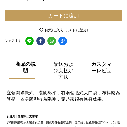
カートに追加
お気に入りリストに追加
シェアする
商品の説
配送およ
カスタマ
明
び支払い
ーレビュ
方法
ー
立領開襟款式，漢風盤扣，有兩個貼式大口袋，布料較為
硬挺，衣身版型較為陽剛，穿起來很有修身效果。
衣服尺寸及顏色注意事項
所有服裝都是手工製作及染色，因此每件服裝都是獨一無二的，顏色會有些許不同，尺寸也