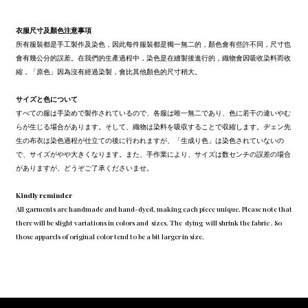
衣服尺寸及顏色注意事項
所有服裝都是手工製作及染色，因此每件服裝都是獨一無二的，顏色會有些許不同，尺寸也
會有幾公分的誤差。在我們的生產過程中，染色是在縫製後進行的，織物會因吸收染料而收
縮，「原色」因為沒有經過染製，會比其他顏色的尺寸稍大。
サイズと色について
すべての服は手染めで製作されているので、各服は唯一無二であり、色に若干の違いやむ
らが生じる場合があります。そして、織物は染料を吸収することで収縮します。ヂェン先
生の布衣は染色過程が仕立ての後に行われますが、「生成り色」は染色されていないの
で、サイズがやや大きくなります。また、手作業により、サイズは数センチの誤差の場合
がありますが、どうぞご了承くださいませ。
Kindly reminder
All garments are handmade and hand-dyed, making each piece unique. Please note that
there will be slight variations in colors and sizes. The dying will shrink the fabric . So
those apparels of original color tend to be a bit larger in size.