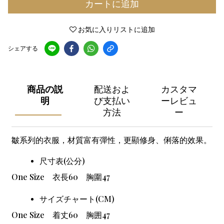
カートに追加
お気に入りリストに追加
シェアする
商品の説
配送およ
カスタマ
明
び支払い
ーレビュ
方法
ー
皺系列的衣服，材質富有彈性，更顯修身、俐落的效果。
尺寸表(公分)
One Size
衣長60 胸圍47
サイズチャート(CM)
One Size
着丈60 胸囲47