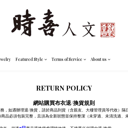
ewelry
Featured Style
Terms of Service
About us
RETURN POLICY
/
網站購買布衣退
換貨規則
服務，如遇辦理退
/
換貨，請於商品到貨（含親友、大樓管理員等代收）隔
時商品必須包裝完整，且須
為全新狀態並保持
整潔（
未穿過、未清洗過、
7
日