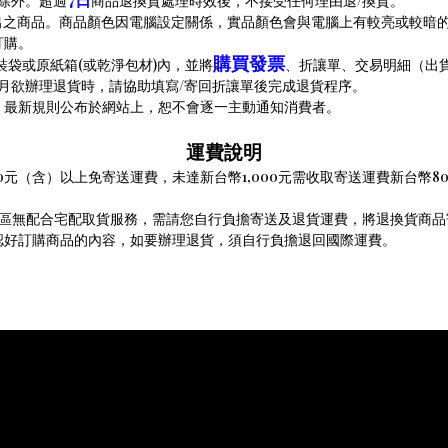
除外。
超過
商品退換貨處理時效後，不接受任何理由退
/
換貨。
出之商品。商品顏色因電腦設定關係，實品顏色會與電腦上有較亮或較暗
訂購。
購買
發票
裝袋或原紙箱
(
或乾淨包材
)
內
，並將
、折讓單、交易明細（出
月欲辦理退貨時，請協助填寫
/
寄回折讓單後完成退貨程序。
，最新規則公布於網站上，恕不會逐一主動通知消費者。
運費說明
0
元（含）以上免寄送運費，未達新台幣
1,000
元需收取寄送運費新台幣
8
區無配合宅配取貨服務，需請您自行負擔寄送及退貨運費，將退換貨商品
認好訂購商品的內容，如要辦理退貨，須自行負擔退回國際運費。