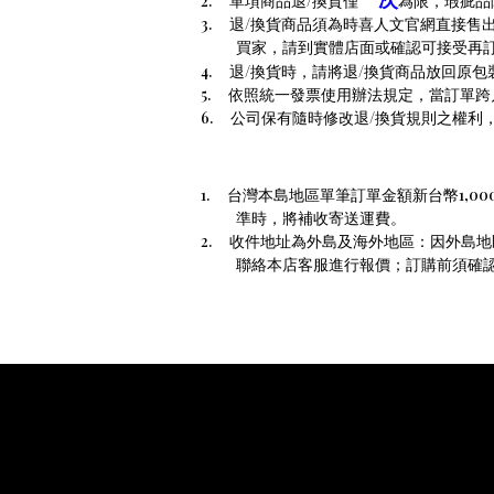
2.
單項商品退
/
換貨僅
為限，瑕疵品
3.
退
/
換貨商品須為時喜人文官網直接售
買家，請到實體店面或確認可接受再
4.
退
/
換貨時，請將退
/
換貨
商品
放回原包
5.
依照統一發票使用辦法規定，當訂單跨
6.
公司保有隨時修改退
/
換貨規則之權利
1.
台灣本島地區單筆訂單金額新台幣
1,00
準時，將補收寄送運費。
2.
收件地址為外島及海外地區：因外島地
聯絡本店客服進行報價；訂購前須確