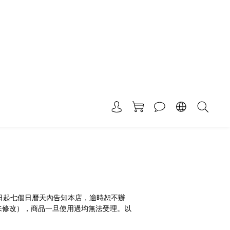
日起七個日曆天內告知本店，逾時恕不辦
未修改）
，商品一旦使用過均無法受理。
以