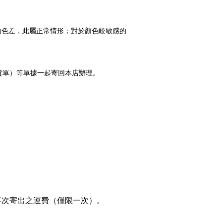
的色差，此屬正常情形；對於顏色較敏感的
貨單）等單據一起寄回本店辦理。
再次寄出之運費（僅限一次）。