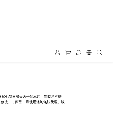
日起七個日曆天內告知本店，逾時恕不辦
未修改）
，商品一旦使用過均無法受理。
以