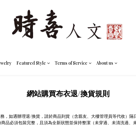
ewelry
Featured Style
Terms of Service
About us
網站購買布衣退/換貨規則
服務，如遇辦理退
/
換貨，請於商品到貨（含親友、大樓管理員等代收）隔
時商品必須包裝完整，且須
為全新狀態並保持
整潔（
未穿過、未清洗過、