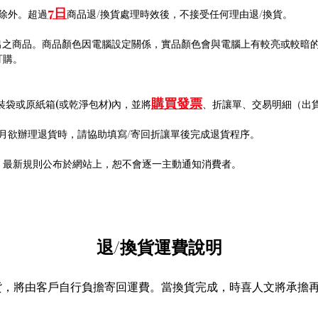
7
日
除外。
超過
商品退/換貨處理時效後，不接受任何理由退
/
換貨。
出之商品。商品顏色因電腦設定關係，實品顏色會與電腦上有較亮或較暗
訂購。
購買
發票
裝袋或原紙箱
(
或乾淨包材
)
內
，並將
、折讓單、交易明細（出
月欲辦理退貨時，請協助填寫
/
寄回折讓單後完成退貨程序。
，最新規則公布於網站上，恕不會逐一主動通知消費者。
退/換貨運費說明
貨，將由客戶自行負擔寄回運費。當換貨完成，時喜人文將承擔