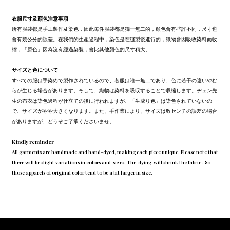
衣服尺寸及顏色注意事項
所有服裝都是手工製作及染色，因此每件服裝都是獨一無二的，顏色會有些許不同，尺寸也
會有幾公分的誤差。在我們的生產過程中，染色是在縫製後進行的，織物會因吸收染料而收
縮，「原色」因為沒有經過染製，會比其他顏色的尺寸稍大。
サイズと色について
すべての服は手染めで製作されているので、各服は唯一無二であり、色に若干の違いやむ
らが生じる場合があります。そして、織物は染料を吸収することで収縮します。ヂェン先
生の布衣は染色過程が仕立ての後に行われますが、「生成り色」は染色されていないの
で、サイズがやや大きくなります。また、手作業により、サイズは数センチの誤差の場合
がありますが、どうぞご了承くださいませ。
Kindly reminder
All garments are handmade and hand-dyed, making each piece unique. Please note that
there will be slight variations in colors and sizes. The dying will shrink the fabric . So
those apparels of original color tend to be a bit larger in size.