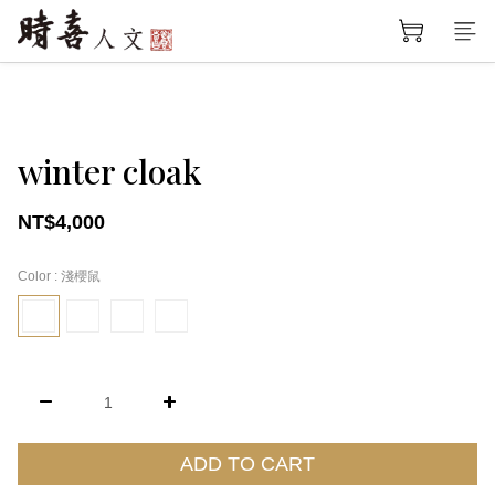
winter cloak
NT$4,000
Color
: 淺櫻鼠
ADD TO CART