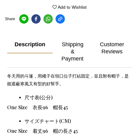
Add to Wishlist
Share
Description
Shipping
Customer
&
Reviews
Payment
冬天用的斗篷，用繩子在領口位子打結固定，並且附有帽子，是
能遮蔽寒風又有型的好幫手。
尺寸表(公分)
One Size
衣長96 帽長45
サイズチャート(CM)
One Size
着丈96 帽の長さ45