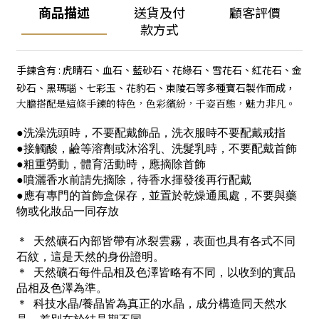
商品描述
送貨及付
顧客評價
款方式
手鍊含有 : 虎睛石、血石、藍砂石、花綠石、雪花石、紅花石、金
砂石、黑瑪瑙、七彩玉、花豹石、東陵石等多種寶石製作而成，
大膽搭配是這條手錬的特色，色彩繽紛，千姿百態，魅力非凡。
●洗澡洗頭時，不要配戴飾品，洗衣服時不要配戴戒指
●接觸酸，鹼等溶劑或沐浴乳、洗髮乳時，不要配戴首飾
●粗重勞動，體育活動時，應摘除首飾
●噴灑香水前請先摘除，待香水揮發後再行配戴
●應有專門的首飾盒保存，並置於乾燥通風處，不要與藥
物或化妝品一同存放
＊ 天然礦石內部皆帶有冰裂雲霧，表面也具有各式不同
石紋，這是天然的身份證明。
＊ 天然礦石每件品相及色澤皆略有不同，以收到的實品
品相及色澤為準。
＊ 科技水晶/養晶皆為真正的水晶，成分構造同天然水