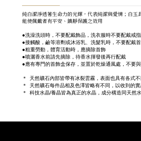
純白潔淨透著生命力的光輝，代表純潔與愛情；白玉
能使佩戴者有平安、鎮靜保護之效用
●洗澡洗頭時，不要配戴飾品，洗衣服時不要配戴戒指
●接觸酸，鹼等溶劑或沐浴乳、洗髮乳時，不要配戴
●粗重勞動，體育活動時，應摘除首飾
●噴灑香水前請先摘除，待香水揮發後再行配戴
●應有專門的首飾盒保存，並置於乾燥通風處，不要
＊ 天然礦石內部皆帶有冰裂雲霧，表面也具有各式
＊ 天然礦石每件品相及色澤皆略有不同，以收到的
＊ 科技水晶/養晶皆為真正的水晶，成分構造同天然