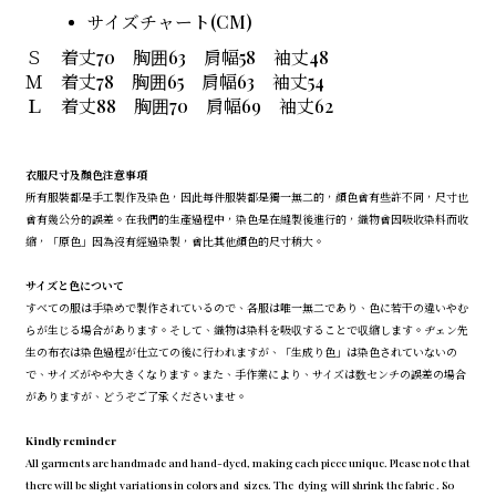
サイズチャート(CM)
Ｓ 着丈70 胸囲63 肩幅58 袖丈48
Ｍ 着丈78 胸囲65 肩幅63 袖丈54
Ｌ 着丈88 胸囲70 肩幅69 袖丈62
衣服尺寸及顏色注意事項
所有服裝都是手工製作及染色，因此每件服裝都是獨一無二的，顏色會有些許不同，尺寸也
會有幾公分的誤差。在我們的生產過程中，染色是在縫製後進行的，織物會因吸收染料而收
縮，「原色」因為沒有經過染製，會比其他顏色的尺寸稍大。
サイズと色について
すべての服は手染めで製作されているので、各服は唯一無二であり、色に若干の違いやむ
らが生じる場合があります。そして、織物は染料を吸収することで収縮します。ヂェン先
生の布衣は染色過程が仕立ての後に行われますが、「生成り色」は染色されていないの
で、サイズがやや大きくなります。また、手作業により、サイズは数センチの誤差の場合
がありますが、どうぞご了承くださいませ。
Kindly reminder
All garments are handmade and hand-dyed, making each piece unique. Please note that
there will be slight variations in colors and sizes. The dying will shrink the fabric . So