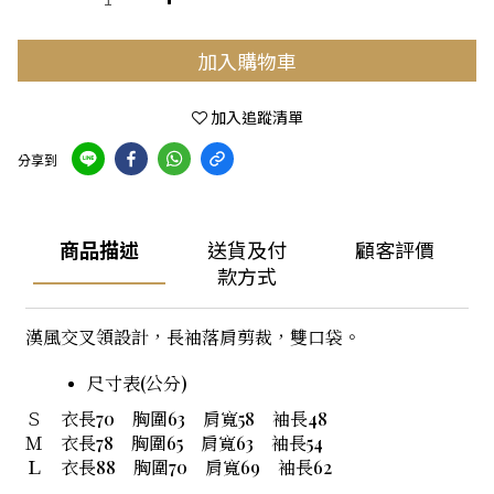
加入購物車
加入追蹤清單
分享到
商品描述
送貨及付
顧客評價
款方式
漢風交叉領設計，長袖落肩剪裁，雙口袋。
尺寸表(公分)
Ｓ 衣長70 胸圍63 肩寬58 袖長48
Ｍ 衣長78 胸圍65 肩寬63 袖長54
Ｌ 衣長88 胸圍70 肩寬69 袖長62