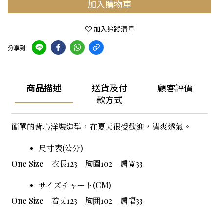
加入購物車
加入追蹤清單
分享到
商品描述
送貨及付
顧客評價
款方式
簡單的背心洋裝造型，在夏天很受歡迎，清爽透氣。
尺寸表(公分)
One Size
衣長123 胸圍102 肩寬33
サイズチャート(CM)
One Size
着丈123 胸囲102 肩幅33