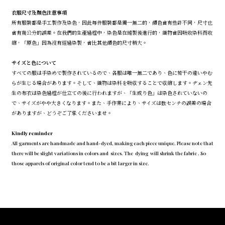
衣服尺寸及顏色注意事項
所有服裝都是手工製作及染色，因此每件服裝都是獨一無二的，顏色會有些許不同，尺寸也
會有幾公分的誤差。在我們的生產過程中，染色是在縫製後進行的，織物會因吸收染料而收
縮，「原色」因為沒有經過染製，會比其他顏色的尺寸稍大。
サイズと色について
すべての服は手染めで製作されているので、各服は唯一無二であり、色に若干の違いやむ
らが生じる場合があります。そして、織物は染料を吸収することで収縮します。ヂェン先
生の布衣は染色過程が仕立ての後に行われますが、「生成り色」は染色されていないの
で、サイズがやや大きくなります。また、手作業により、サイズは数センチの誤差の場合
がありますが、どうぞご了承くださいませ。
Kindly reminder
All garments are handmade and hand-dyed, making each piece unique. Please note that
there will be slight variations in colors and sizes. The dying will shrink the fabric . So
those apparels of original color tend to be a bit larger in size.