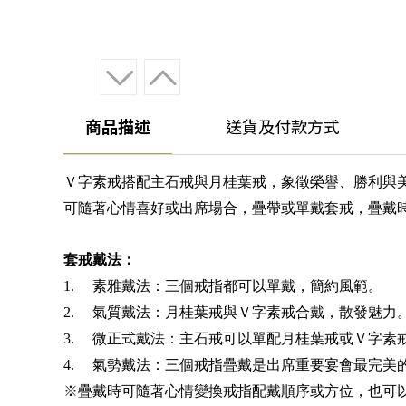
商品描述
送貨及付款方式
Ｖ字素戒
搭配主石戒與月桂葉戒，象徵榮譽、勝利與
可隨著心情喜好或出席場合，疊帶或單戴套戒，疊戴
套戒戴法：
1.
素雅戴法：三個戒指都可以單戴，簡約風範。
2.
氣質戴法：月桂葉戒與Ｖ字素戒合戴，散發魅力
3.
微正式戴法：主石戒可以單配月桂葉戒或Ｖ字素
4.
氣勢戴法：三個戒指疊戴是出席重要宴會最完美
※疊戴時可隨著心情變換戒指配戴順序或方位，也可