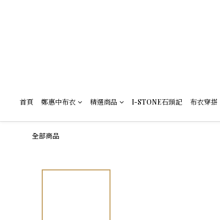
首頁
鄭惠中布衣
精選商品
I-STONE石頭記
布衣穿搭
全部商品