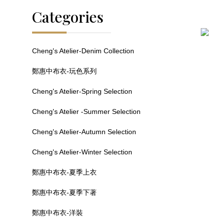
Categories
Cheng's Atelier-Denim Collection
鄭惠中布衣-玩色系列
Cheng's Atelier-Spring Selection
Cheng's Atelier -Summer Selection
Cheng's Atelier-Autumn Selection
Cheng's Atelier-Winter Selection
鄭惠中布衣-夏季上衣
鄭惠中布衣-夏季下著
鄭惠中布衣-洋裝