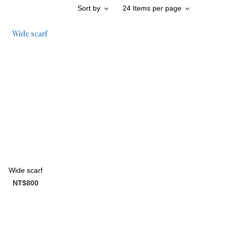
Sort by
24 Items per page
Wide scarf
NT$800