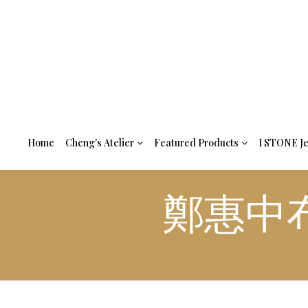
Home
Cheng's Atelier
Featured Products
I STONE J
鄭惠中