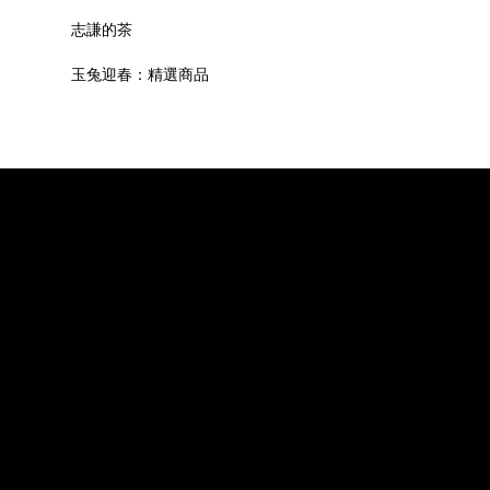
志謙的茶
玉兔迎春：精選商品