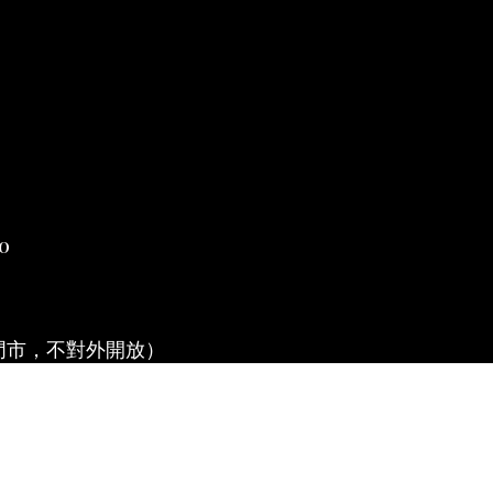
0
門市，不對外開放）
退換貨說明
|
條款及細則
| 2019 © 時喜人文