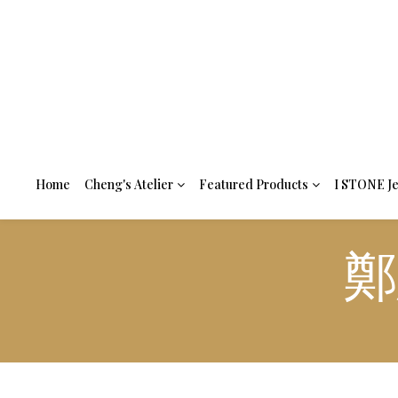
Home
Cheng's Atelier
Featured Products
I STONE J
鄭