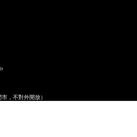
0
門市，不對外開放）
退換貨說明
|
條款及細則
| 2019 © 時喜人文