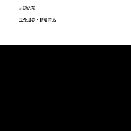
志謙的茶
玉兔迎春：精選商品