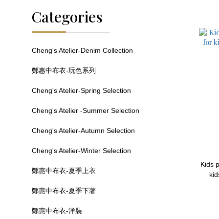
Categories
Cheng's Atelier-Denim Collection
鄭惠中布衣-玩色系列
Cheng's Atelier-Spring Selection
Cheng's Atelier -Summer Selection
Cheng's Atelier-Autumn Selection
Cheng's Atelier-Winter Selection
Kids pants S Recommend for
鄭惠中布衣-夏季上衣
kid
鄭惠中布衣-夏季下著
鄭惠中布衣-洋裝