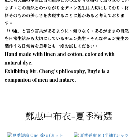
私たち人間の生活は自然環境とのつながりを持って成り立ってい
ます。この自然とのつながりをヂェン先生は大切にしており、材
料そのものの美しさを表現することに趣があると考えておりま
す。
「中庸」と言う言葉があるように、偏りなく、あるがままの自然
を日常生活から大切にしているヂェン先生。そんなヂェン先生の
製作する日常着を是非とも一度お試しください。
Hand made with linen and cotton, colored with
natural dye.
Exhibiting Mr. Cheng's philosophy, Buyie is a
companion of men and nature.
鄭惠中布衣-夏季精選