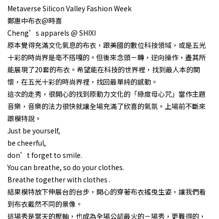
Metaverse Silicon Valley Fashion Week
鄭惠中布衣@時喜
Cheng’s apparels @ SHIXI
原本覺得充滿文化氣息的布衣，跟美國的數位科技領域，或是五光
十彩的時尚界是亳不搭嘎的。但後來念頭－轉，逆向操作，盡其所
能展現了20套的布衣。希望能在科技的世界裡，找到最人本的関
懷，在五光十彩的時尚界𥚃，找回最單純的感動。
這次的走秀，很開心的找到原動力文化的「綠度母心咒」當作主題
音樂，音樂的法力很快就讓全場充滿了欣喜的氣氛。上場前不斷來
跟模特說。
Just be yourself,
be cheerful,
don’t forget to smile.
You can breathe, so do your clothes.
Breathe together with clothes .
結果模特放下伸展台的台步，開心的穿著布衣搖曳生姿，讓我們看
到布衣截然不同的景像。
這場秀是當天的壓軸，也成為全場公認最火的－場秀，更難得的，