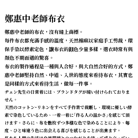
鄭惠中老師布衣
鄭惠中老師的布衣，沒有縫上商標。
每件布衣都充滿手感的溫度，天然棉麻以家庭手工剪裁，環
保手染以酵素定色，譲布衣的顔色少量多樣，選衣時常有與
顏色不期而遇的驚喜。
布衣的製作過程是一種與人合好，與大自然合好的方式，鄭
惠中老師堅持自然、中道、入世的態度來看待布衣，其實也
是同樣的方式來看待生活，做每一件事。
ヂェン先生の日常着には、ブランドタグが縫い付けられておりま
せん。
天然のコットン･リネンをすべて手作業で裁断し、環境に優しい酵
素で染色しているため、一着一着に｢作る人の温かさ｣を感じて頂
けます。さらに、布を数枚ずつ多様な色で染めることにより、毎
度、ひと味違う色に出会える喜びを感じることが出来ます。