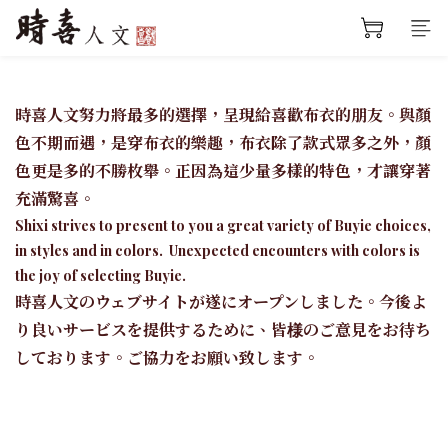
時喜人文努力將最多的選擇，呈現給喜歡布衣的朋友。與顏
色不期而遇，是穿布衣的樂趣，布衣除了款式眾多之外，顏
色更是多的不勝枚舉。正因為這少量多樣的特色，才讓穿著
充滿驚喜。
Shixi strives to present to you a great variety of Buyie choices,
in styles and in colors. Unexpected encounters with colors is
the joy of selecting Buyie.
時喜人文のウェブサイトが遂にオープンしました。今後よ
り良いサービスを提供するために、皆様のご意見をお待ち
しております。ご協力をお願い致します。