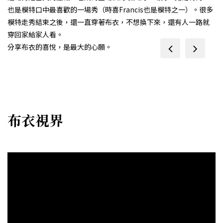
也是模特口中最喜歡的一場秀（時喜Francis也是模特之一）。很多
模特走秀結束之後，還一直穿著布衣，不想換下來，還有人一路就
穿回家給家人看。
分享布衣的喜悅，是最大的心願。
prev
next
布衣視界