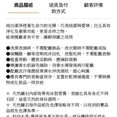
商品描述
送貨及付
顧客評價
款方式
純白潔淨透著生命力的光輝，代表純潔與愛情；白玉具有
淨化及避邪功能，更是吉祥之物，
能使佩戴者有平安、鎮靜保護之效用
●洗澡洗頭時，不要配戴飾品，洗衣服時不要配戴戒指
●接觸酸，鹼等溶劑或沐浴乳、洗髮乳時，不要配戴首飾
●粗重勞動，體育活動時，應摘除首飾
●噴灑香水前請先摘除，待香水揮發後再行配戴
●配戴流汗後應經常清水沖洗擦拭，細心呵護
●應有專門的首飾盒保存，並置於乾燥通風處，不要與藥
物或化妝品一同存放
＊ 天然礦石內部皆帶有冰裂雲霧，表面也具有各式不同
石紋，這是天然的身份證明。
＊ 天然礦石每件品相及色澤皆略有不同，以收到的實品
品相及色澤為準。
＊ 科技水晶/養晶皆為真正的水晶，成分構造同天然水