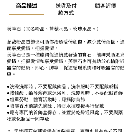
商品描述
送貨及付
顧客評價
款方式
芙蓉石
（又名粉晶、薔薇水晶、玫瑰水晶。）
配戴粉晶首飾也可助你治癒愛情創傷，減少感情煩惱，進
而享受愛情，把握愛情。
芙蓉石也是一種能夠促進情感發達的寶石，能夠幫助追求
愛情，把握愛情和享受愛情，芙蓉石也可有助
於心輪附近
器官的健康，即心、肺等，促進循環系統和呼吸器官的健
康。
●洗澡洗頭時，不要配戴飾品，洗衣服時不要配戴戒指
●接觸酸，鹼等溶劑或沐浴乳、洗髮乳時，不要配戴首飾
●粗重勞動，體育活動時，應摘除首飾
●噴灑香水前請先摘除，待香水揮發後再行配戴
●應有專門的首飾盒保存，並置於乾燥通風處，不要與藥
物或化妝品一同存放
＊ 天然礦石內部皆帶有冰裂雲霧，表面也具有各式不同