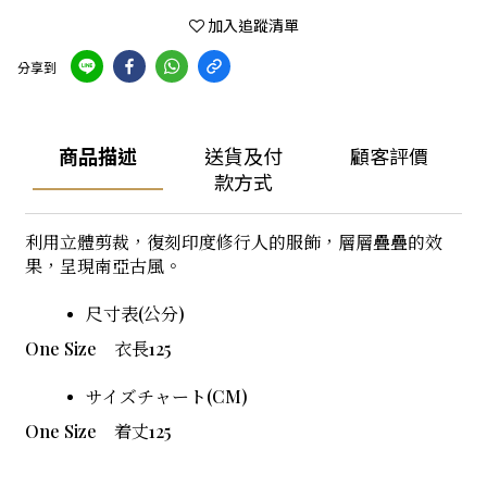
加入追蹤清單
分享到
商品描述
送貨及付
顧客評價
款方式
利用立體剪裁，復刻印度修行人的服飾，層層疊疊的效
果，呈現南亞古風。
尺寸表(公分)
One Size
衣長125
サイズチャート(CM)
One Size
着丈125