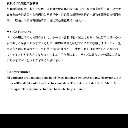
衣服尺寸及顏色注意事項
所有服裝都是手工製作及染色，因此每件服裝都是獨一無二的，顏色會有些許不同，尺寸也
會有幾公分的誤差。在我們的生產過程中，染色是在縫製後進行的，織物會因吸收染料而收
縮，「原色」因為沒有經過染製，會比其他顏色的尺寸稍大。
サイズと色について
すべての服は手染めで製作されているので、各服は唯一無二であり、色に若干の違いやむ
らが生じる場合があります。そして、織物は染料を吸収することで収縮します。ヂェン先
生の布衣は染色過程が仕立ての後に行われますが、「生成り色」は染色されていないの
で、サイズがやや大きくなります。また、手作業により、サイズは数センチの誤差の場合
がありますが、どうぞご了承くださいませ。
Kindly reminder
All garments are handmade and hand-dyed, making each piece unique. Please note that
there will be slight variations in colors and sizes. The dying will shrink the fabric . So
those apparels of original color tend to be a bit larger in size.