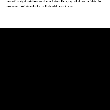
there will be slight variations in colors and sizes. The dying will shrink the fabric . So
those apparels of original color tend to be a bit larger in size.