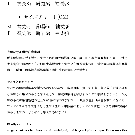
Ｌ 衣長83 肩寬65 袖長58
サイズチャート(CM)
Ｍ 着丈73 肩幅60 袖丈56
Ｌ 着丈83 肩幅65 袖丈58
衣服尺寸及顏色注意事項
所有服裝都是手工製作及染色，因此每件服裝都是獨一無二的，顏色會有些許不同，尺寸也
會有幾公分的誤差。在我們的生產過程中，染色是在縫製後進行的，織物會因吸收染料而收
縮，「原色」因為沒有經過染製，會比其他顏色的尺寸稍大。
サイズと色について
すべての服は手染めで製作されているので、各服は唯一無二であり、色に若干の違いやむ
らが生じる場合があります。そして、織物は染料を吸収することで収縮します。ヂェン先
生の布衣は染色過程が仕立ての後に行われますが、「生成り色」は染色されていないの
で、サイズがやや大きくなります。また、手作業により、サイズは数センチの誤差の場合
がありますが、どうぞご了承くださいませ。
Kindly reminder
All garments are handmade and hand-dyed, making each piece unique. Please note that