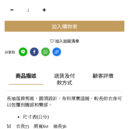
加入購物車
加入追蹤清單
分享到
商品描述
送貨及付
顧客評價
款方式
長袖落肩剪裁，圓領設計，布料厚實溫暖，較長的衣身可
以包覆到腹部和臀部。
尺寸表(公分)
Ｍ 衣長73 肩寬60 袖長56