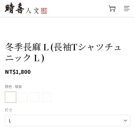
冬季長麻 L (長袖Tシャツチュ
ニック L )
NT$1,800
顏色
: 櫻鼠
尺寸