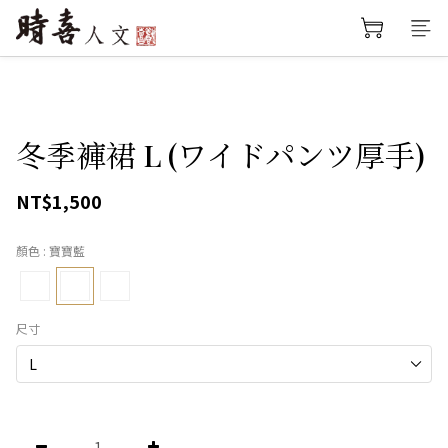
冬季褲裙 L (ワイドパンツ厚手)
NT$1,500
顏色
: 寶寶藍
尺寸