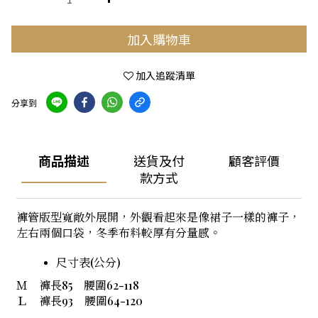
加入購物車
加入追蹤清單
分享到
商品描述
送貨及付
顧客評價
款方式
褲管版型寬敞外展開，外觀看起來是像裙子一樣的褲子，
左右兩個口袋，冬季布料較厚有分量感。
尺寸表(公分)
Ｍ 褲長85 腰圍62-118
Ｌ 褲長93 腰圍64-120