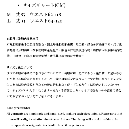
サイズチャート(CM)
Ｍ
丈
85
ウエスト62
-118
Ｌ
丈
93
ウエスト64
-120
衣服尺寸及顏色注意事項
所有服裝都是手工製作及染色，因此每件服裝都是獨一無二的，顏色會有些許不同，尺寸也
會有幾公分的誤差。在我們的生產過程中，染色是在縫製後進行的，織物會因吸收染料而收
縮，「原色」因為沒有經過染製，會比其他顏色的尺寸稍大。
サイズと色について
すべての服は手染めで製作されているので、各服は唯一無二であり、色に若干の違いやむ
らが生じる場合があります。そして、織物は染料を吸収することで収縮します。ヂェン先
生の布衣は染色過程が仕立ての後に行われますが、「生成り色」は染色されていないの
で、サイズがやや大きくなります。また、手作業により、サイズは数センチの誤差の場合
がありますが、どうぞご了承くださいませ。
Kindly reminder
All garments are handmade and hand-dyed, making each piece unique. Please note that
there will be slight variations in colors and sizes. The dying will shrink the fabric . So
those apparels of original color tend to be a bit larger in size.