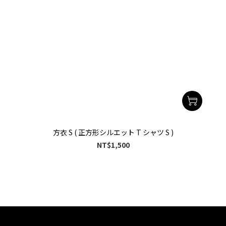
方衣 S ( 正方形シルエット T シャツ S )
NT$1,500