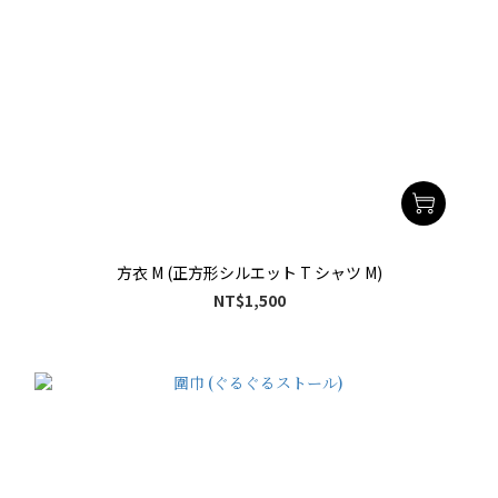
方衣 M (正方形シルエット T シャツ M)
NT$1,500